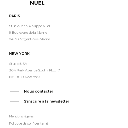
Nuel
PARIS
Studio Jean-Philippe Nuel
9 Boulevard de la Marne
94130 Nogent-Sur-Marne
NEW YORK
Studio USA
304 Park Avenue South, Floor 7
NY 10010 New York
Nous contacter
S'inscrire à la newsletter
Mentions légales
Politique de confidentialité