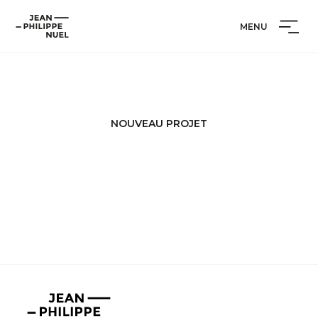
Aller
Cookies management panel
Jean-
au
MENU
Philippe
contenu
Nuel
NOUVEAU PROJET
Jean-
Philippe