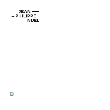
Aller
Cookies management panel
au
Jean-
contenu
Philippe
Nuel