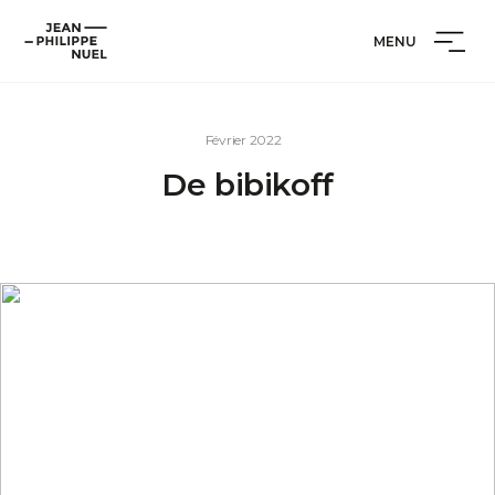
Aller
Cookies management panel
Jean-
au
MENU
Philippe
contenu
Nuel
Février 2022
De bibikoff