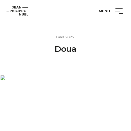
Aller
Cookies management panel
Jean-
au
MENU
Philippe
contenu
Nuel
Juillet 2025
Doua