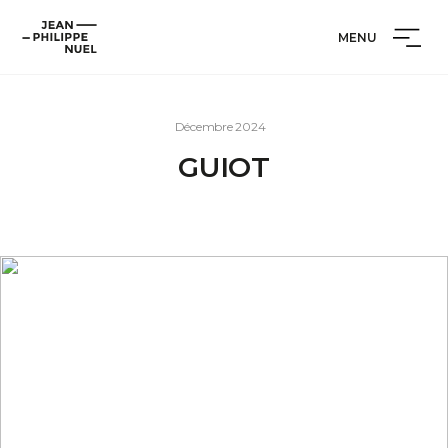
Aller
Cookies management panel
Jean-
au
MENU
Philippe
contenu
Nuel
Décembre 2024
GUIOT