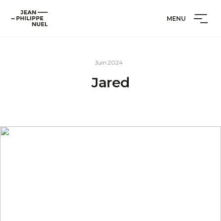
Aller
Cookies management panel
Jean-
au
MENU
Philippe
contenu
Nuel
Juin 2024
Jared