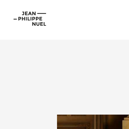
Aller
Cookies management panel
au
Jean-
contenu
Philippe
Nuel