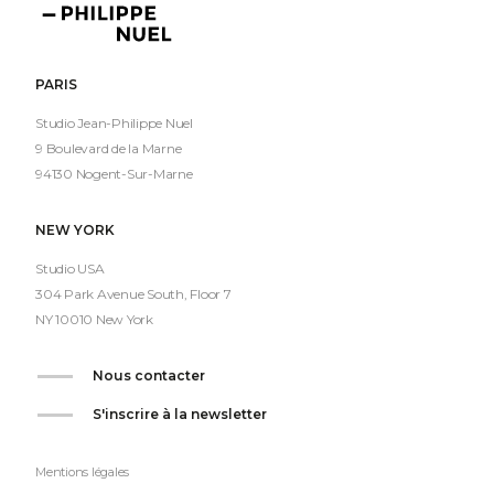
Philippe
Nuel
PARIS
Studio Jean-Philippe Nuel
9 Boulevard de la Marne
94130 Nogent-Sur-Marne
NEW YORK
Studio USA
304 Park Avenue South, Floor 7
NY 10010 New York
Nous contacter
S'inscrire à la newsletter
Mentions légales