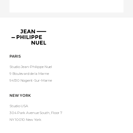
Jean-
Philippe
Nuel
PARIS
Studio Jean-Philippe Nuel
9 Boulevard de la Marne
94130 Nogent-Sur-Marne
NEW YORK
Studio USA
304 Park Avenue South, Floor 7
NY 10010 New York