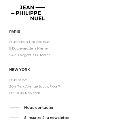
Jean-
Philippe
Nuel
PARIS
Studio Jean-Philippe Nuel
9 Boulevard de la Marne
94130 Nogent-Sur-Marne
NEW YORK
Studio USA
304 Park Avenue South, Floor 7
NY 10010 New York
Nous contacter
S'inscrire à la newsletter