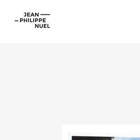
Aller
Cookies management panel
au
Jean-
contenu
Philippe
Nuel