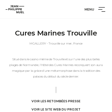
Aller
Cookies management panel
Jean-
au
MENU
Philippe
contenu
Nuel
Cures Marines Trouville
MGALLERY
- Trouville sur mer, France
Situé dans le casino même de Trouville et sur l’une des plus belles
plages de Normandie, l’Hôtel des Cures Marines reconquiert son aura
magique par la grâce d’une métamorphose dans la tradition des
palaces du début du siècle dernier.
VOIR LES RETOMBÉES PRESSE
VOIR LE SITE WEB DU PROJET