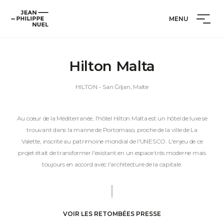
Aller
Cookies management panel
Jean-
au
MENU
Philippe
contenu
Nuel
Hilton Malta
HILTON
- San Ġiljan, Malte
Au cœur de la Méditerranée, l'hôtel Hilton Malta est un hôtel de luxe se
trouvant dans la marine de Portomaso, proche de la ville de La
Valette, inscrite au patrimoine mondial de l'UNESCO. L'enjeu de ce
projet était de transformer l'existant en un espace très moderne mais
toujours en accord avec l'architecture de la capitale.
VOIR LES RETOMBÉES PRESSE