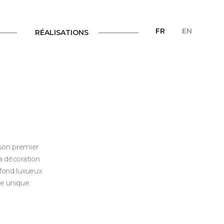
FR
EN
RÉALISATIONS
 son premier
la décoration
lafond luxueux
e unique.