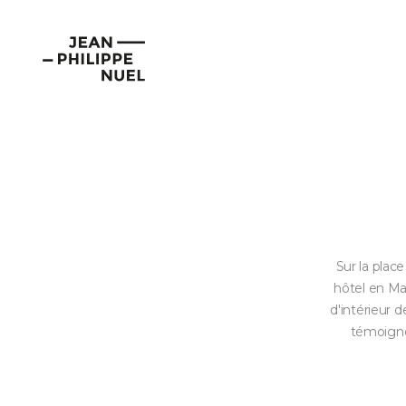
Aller
Cookies management panel
au
Jean-
contenu
Philippe
Nuel
Sur la plac
hôtel en Mac
d'intérieur d
témoigne