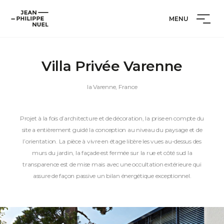
Aller
Cookies management panel
Jean-
au
MENU
Philippe
contenu
Nuel
Villa Privée Varenne
la Varenne, France
Projet à la fois d’architecture et de décoration, la prise en compte du
site a entièrement guidé la conception au niveau du paysage et de
l’orientation. La pièce à vivre en étage libère les vues au-dessus des
murs du jardin, la façade est fermée sur la rue et côté sud la
transparence est de mise mais avec une occultation extérieure qui
assure de façon passive un bilan énergétique exceptionnel.