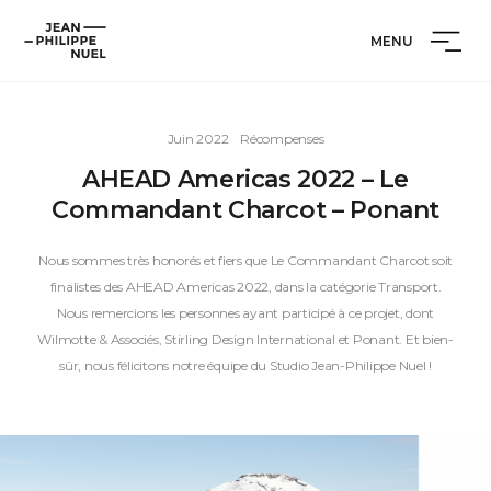
Aller
Cookies management panel
Jean-
au
MENU
Philippe
contenu
Nuel
Juin 2022
Récompenses
AHEAD Americas 2022 – Le
Commandant Charcot – Ponant
Nous sommes très honorés et fiers que Le Commandant Charcot soit
finalistes des AHEAD Americas 2022, dans la catégorie Transport.
Nous remercions les personnes ayant participé à ce projet, dont
Wilmotte & Associés, Stirling Design International et Ponant. Et bien-
sûr, nous félicitons notre équipe du Studio Jean-Philippe Nuel !