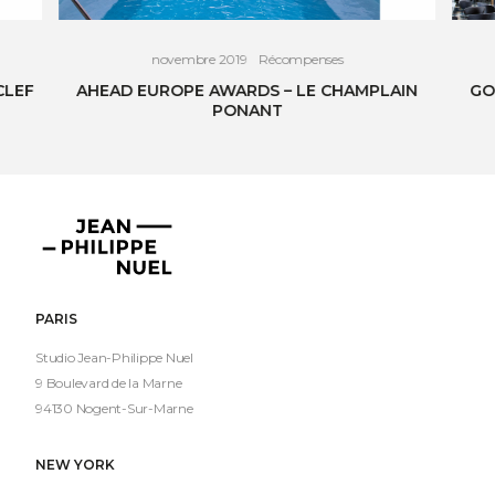
novembre 2019
Récompenses
CLEF
AHEAD EUROPE AWARDS – LE CHAMPLAIN
GO
PONANT
VOIR L'ARTICLE
Jean-
Philippe
Nuel
PARIS
Studio Jean-Philippe Nuel
9 Boulevard de la Marne
94130 Nogent-Sur-Marne
NEW YORK