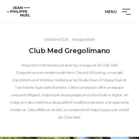
Aller
Cookies management panel
Jean-
au
MENU
Philippe
contenu
Nuel
Octobre 2024
Inauguration
Club Med Gregolimano
Nous sommes heureux d’avoir pu inaugurer le Club Med
Gregolimano en présence de Henri Giscard d’Estaing, un projet
d’architecture d’intérieur réalisé par les Studio Jean-Philippe Nuel et
l’architecte Aphrodite Kartelia. Cette conception offre un espace
unique et élégant, inspiré par les paysages envoûtants de la région, en
intégrant des matériaux de qualité et traditionnels dans une approche
moderne. Cela reflète la vitalité, la modernité et l’esprit joyeux et créatif
du Club Med.