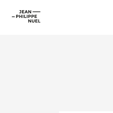
Aller
Cookies management panel
au
Jean-
contenu
Philippe
Nuel