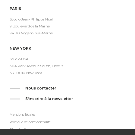
PARIS
Studio Jean-Philippe Nuel
9 Boulevard de la Marne
94130 Nogent-Sur-Marne
NEW YORK
Studio USA
304 Park Avenue South, Floor 7
NY 10010 New York
Nous contacter
S'inscrire à la newsletter
Mentions légales
Politique de confidentialité
Plan du site