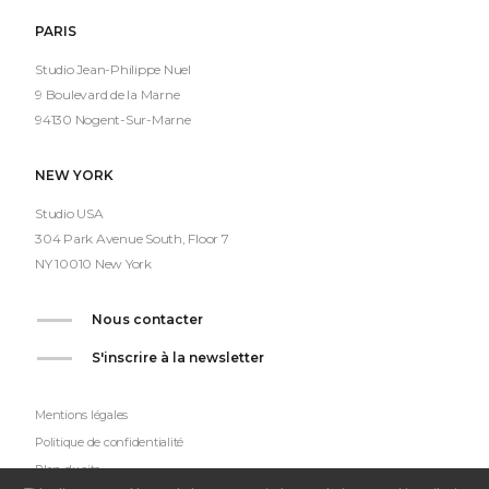
PARIS
Studio Jean-Philippe Nuel
9 Boulevard de la Marne
94130 Nogent-Sur-Marne
NEW YORK
Studio USA
304 Park Avenue South, Floor 7
NY 10010 New York
Nous contacter
S'inscrire à la newsletter
Mentions légales
Politique de confidentialité
Plan du site