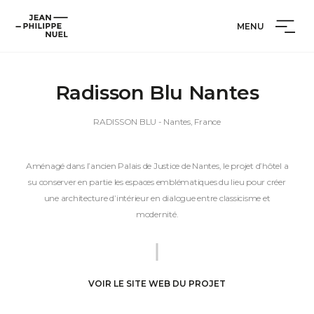
Aller
Cookies management panel
Jean-
au
MENU
Philippe
contenu
Nuel
Radisson Blu Nantes
RADISSON BLU
- Nantes, France
Aménagé dans l’ancien Palais de Justice de Nantes, le projet d’hôtel a
su conserver en partie les espaces emblématiques du lieu pour créer
une architecture d’intérieur en dialogue entre classicisme et
modernité.
VOIR LE SITE WEB DU PROJET